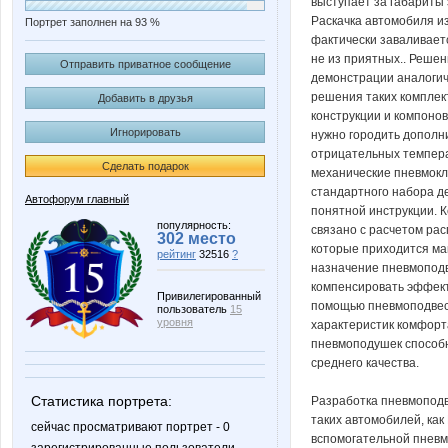
выступает за габариты 
Раскачка автомобиля и
Портрет заполнен на 93 %
фактически заваливает
не из приятных.. Решен
Отправить приватное сообщение
демонстрации аналогич
решения таких комплек
Добавить в друзья
конструкции и компоно
Игнорировать
нужно городить дополн
отрицательных темпера
Сделать подарок
механические пневмокл
стандартного набора д
Автофорум главный
понятной инструкции. К
популярность:
связано с расчетом ра
302 место
которые приходится ма
рейтинг
32516
?
назначение пневмоподве
компенсировать эффект
Привилегированный
помощью пневмоподвеск
пользователь
15
уровня
характеристик комфорт
пневмоподушек способн
среднего качества.
Статистика портрета:
Разработка пневмоподв
таких автомобилей, как 
сейчас просматривают портрет - 0
вспомогательной пневм