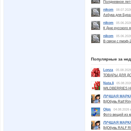
Полдневное лет
nikom
08.07.202
Азбука для Бура
nikom
05.06.202
К Дню русского 
nikom
05.06.202
В связи с пмэф-
Популярные за не
Lonza
05.08.2026
ТОВАРЫ ДЛЯ ДО
Nata.li
05.08.202
WILDBERRIES Н
ЛУЧШАЯ МАРК
[b]Обувь Ralf Ri
Olgs
04.08.2026 
Фото вещей из ки
ЛУЧШАЯ МАРК
[b]Обувь RALF RI