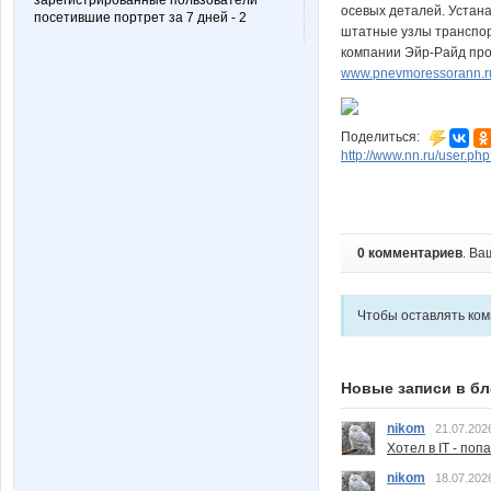
зарегистрированные пользователи
осевых деталей. Устан
посетившие портрет за 7 дней - 2
штатные узлы транспор
компании Эйр-Райд про
www.pnevmoressorann.r
Поделиться:
http://www.nn.ru/user.
0 комментариев
. Ва
Чтобы оставлять ко
Новые записи в бл
nikom
21.07.202
Хотел в IT - поп
nikom
18.07.202